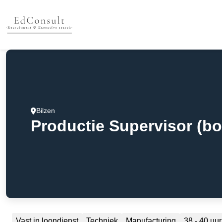
Bilzen
Productie Supervisor (b
Vast in loondienst
Techniek
Manufacturing
38 - 40 uur