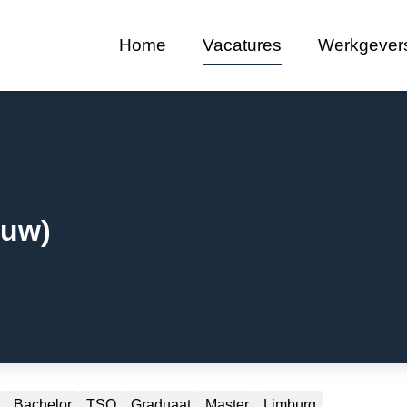
Home
Vacatures
Werkgever
ouw)
Bachelor
TSO
Graduaat
Master
Limburg