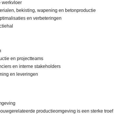
 werkvloer
rialen, bekisting, wapening en betonproductie
timalisaties en verbeteringen
ctiehal
n
uctie en projectteams
ciers en interne stakeholders
nning en leveringen
omgeving
bouwgerelateerde productieomgeving is een sterke troef